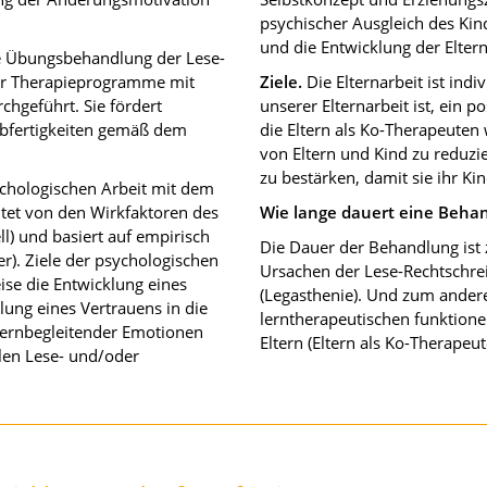
psychischer Ausgleich des Kind
und die Entwicklung der Elter
e Übungsbehandlung der Lese-
rter Therapieprogramme mit
Ziele.
Die Elternarbeit ist indi
rchgeführt. Sie fördert
unserer Elternarbeit ist, ein 
ibfertigkeiten gemäß dem
die Eltern als Ko-Therapeuten 
von Eltern und Kind zu reduzie
zu bestärken, damit sie ihr Ki
chologischen Arbeit mit dem
leitet von den Wirkfaktoren des
Wie lange dauert eine Behan
l) und basiert auf empirisch
Die Dauer der Behandlung is
r). Ziele der psychologischen
Ursachen der Lese-Rechtschre
ise die Entwicklung eines
(Legasthenie). Und zum anderen
lung eines Vertrauens in die
lerntherapeutischen funktio
lernbegleitender Emotionen
Eltern (Eltern als Ko-Therapeut
len Lese- und/oder