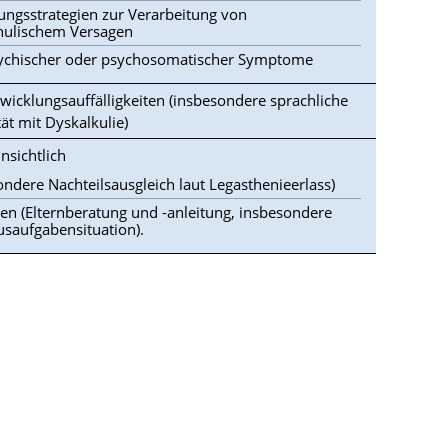
ungsstrategien zur Verarbeitung von
chulischem Versagen
sychischer oder psychosomatischer Symptome
wicklungsauffälligkeiten (insbesondere sprachliche
t mit Dyskalkulie)
nsichtlich
ondere Nachteilsausgleich laut Legasthenieerlass)
n (Elternberatung und -anleitung, insbesondere
usaufgabensituation).