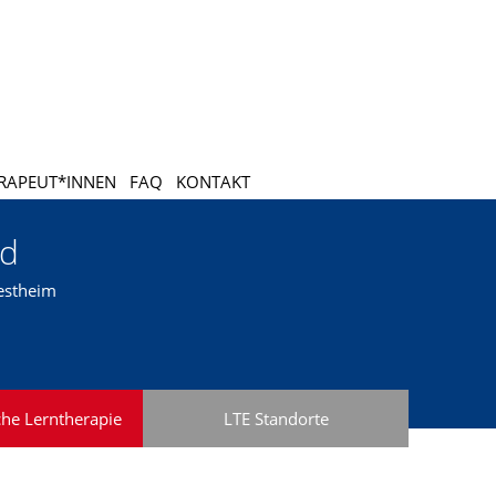
RAPEUT*INNEN
FAQ
KONTAKT
nd
estheim
che Lerntherapie
LTE Standorte