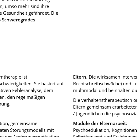
en, umso mehr sind ihre
e Gesundheit gefährdet.
Die
s Schweregrades
ntherapie ist
Eltern.
Die wirksamen Interven
hwierigkeiten. Sie basiert auf
Rechtschreibschwäche) und Le
ativen Fehleranalyse, dem
multimodal und beinhalten die
hen, den regelmäßigen
Die verhaltenstherapeutisch or
nung.
Eltern gemeinsam erarbeitete
/ Jugendlichen die psychosozia
ation, gemeinsame
Module der Elternarbeit:
aten Störungsmodells mit
Psychoedukation, Kognitionen 
lung der Änderungsmotivation
Selbstkonzept und Erziehungsz