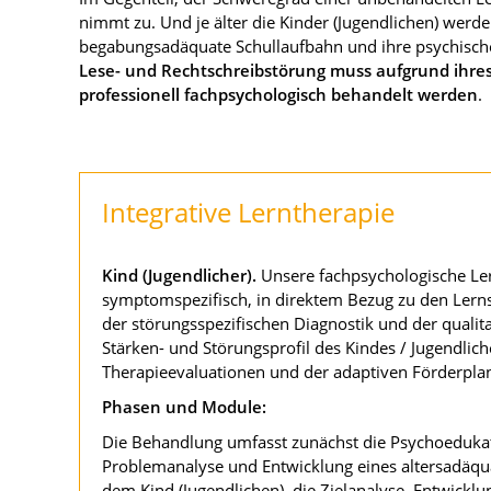
nimmt zu. Und je älter die Kinder (Jugendlichen) werd
begabungsadäquate Schullaufbahn und ihre psychisch
Lese- und Rechtschreibstörung muss aufgrund ihre
professionell fachpsychologisch behandelt werden
.
Integrative Lerntherapie
Kind (Jugendlicher).
Unsere fachpsychologische Ler
symptomspezifisch, in direktem Bezug zu den Lernsc
der störungsspezifischen Diagnostik und der qualit
Stärken- und Störungsprofil des Kindes / Jugendlic
Therapieevaluationen und der adaptiven Förderpla
Phasen und Module:
Die Behandlung umfasst zunächst die Psychoeduk
Problemanalyse und Entwicklung eines altersadäqu
dem Kind (Jugendlichen), die Zielanalyse, Entwick