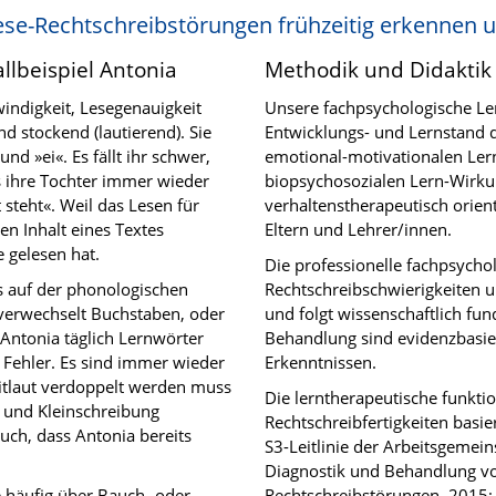
ese-Rechtschreibstörungen frühzeitig erkennen 
llbeispiel Antonia
Methodik und Didaktik
indigkeit, Lesegenauigkeit
Unsere fachpsychologische Ler
d stockend (lautierend). Sie
Entwicklungs- und Lernstand d
d »ei«. Es fällt ihr schwer,
emotional-motivationalen Le
ss ihre Tochter immer wieder
biopsychosozialen Lern-Wirkun
 steht«. Weil das Lesen für
verhaltenstherapeutisch orien
en Inhalt eines Textes
Eltern und Lehrer/innen.
e gelesen hat.
Die professionelle fachpsych
s auf der phonologischen
Rechtschreibschwierigkeiten 
 verwechselt Buchstaben, oder
und folgt wissenschaftlich fun
 Antonia täglich Lernwörter
Behandlung sind evidenzbasier
e Fehler. Es sind immer wieder
Erkenntnissen.
 Mitlaut verdoppelt werden muss
Die lerntherapeutische funkt
 und Kleinschreibung
Rechtschreibfertigkeiten basie
 auch, dass Antonia bereits
S3-Leitlinie der Arbeitsgemei
Diagnostik und Behandlung vo
e häufig über Bauch- oder
Rechtschreibstörungen, 2015