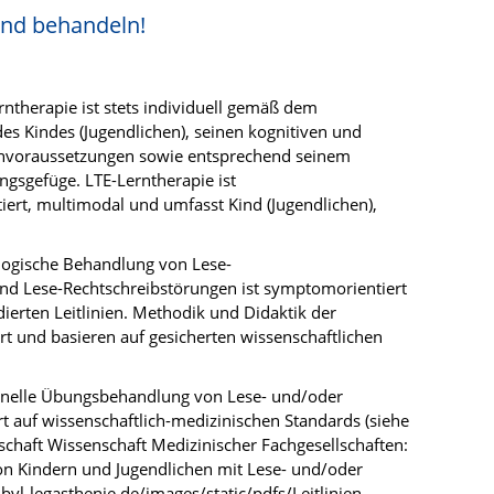
und behandeln!
ntherapie ist stets individuell gemäß dem
es Kindes (Jugendlichen), seinen kognitiven und
rnvoraussetzungen sowie entsprechend seinem
gsgefüge. LTE-Lerntherapie ist
tiert, multimodal und umfasst Kind (Jugendlichen),
ologische Behandlung von Lese-
und Lese-Rechtschreibstörungen ist symptomorientiert
dierten Leitlinien. Methodik und Didaktik der
t und basieren auf gesicherten wissenschaftlichen
ionelle Übungsbehandlung von Lese- und/oder
rt auf wissenschaftlich-medizinischen Standards (siehe
nschaft Wissenschaft Medizinischer Fachgesellschaften:
n Kindern und Jugendlichen mit Lese- und/oder
;
bvl-legasthenie.de/images/
static/pdfs/Leitlinien