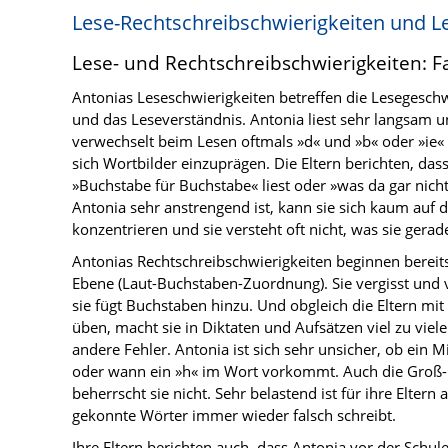
Lese-Rechtschreibschwierigkeiten und L
Lese- und Rechtschreibschwierigkeiten: Fa
Antonias Leseschwierigkeiten betreffen die Lesegeschw
und das Leseverständnis. Antonia liest sehr langsam un
verwechselt beim Lesen oftmals »d« und »b« oder »ie« un
sich Wortbilder einzuprägen. Die Eltern berichten, da
»Buchstabe für Buchstabe« liest oder »was da gar nicht
Antonia sehr anstrengend ist, kann sie sich kaum auf d
konzentrieren und sie versteht oft nicht, was sie gerad
Antonias Rechtschreibschwierigkeiten beginnen bereit
Ebene (Laut-Buchstaben-Zuordnung). Sie vergisst und
sie fügt Buchstaben hinzu. Und obgleich die Eltern mit
üben, macht sie in Diktaten und Aufsätzen viel zu viel
andere Fehler. Antonia ist sich sehr unsicher, ob ein
oder wann ein »h« im Wort vorkommt. Auch die Groß-
beherrscht sie nicht. Sehr belastend ist für ihre Eltern
gekonnte Wörter immer wieder falsch schreibt.
Ihre Eltern berichten auch, dass Antonia vor der Schul