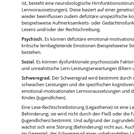
ist, besteht eine neurobiologische Hirnfunktionsstörung 
Lernvoraussetzungen). Diese basiert auf einer genetis
wieder beeinflussen zudem defizitäre unspezifische k
beispielsweise Aufmerksamkeits- oder Gedächtnisfunk
Lesens und/oder der Rechtschreibung.
Psychisch.
Es können defizitäre emotional-motivation
kritische lernbegleitende Emotionen (beispielsweise S
bestehen.
Sozial.
Es können dysfunktionale psychosoziale Fakto
und unrealistische Lern-Leistungserwartungen (Eltern 
Schweregrad.
Der Schweregrad wird bestimmt durch d
schwachen Leistungen und die spezifischen kognitiven
emotional-motivationalen Lernvoraussetzungen und di
Kindes (Jugendlichen).
Eine Lese-Rechtschreibstörung (Legasthenie) ist eine 
Behinderung; sie wird nicht durch den Fleiß oder die F
(Jugendlichen) bestimmt. Und aufgrund der zugrundel
wächst sich eine Störung (Behinderung) nicht aus. Auch
Im Gegenteil, der Schweregrad einer unbehandelten L