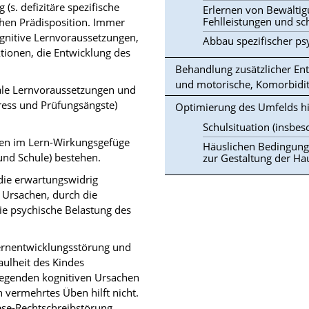
(s. defizitäre spezifische
Erlernen von Bewältig
Fehlleistungen und s
chen Prädisposition. Immer
ognitive Lernvoraussetzungen,
Abbau spezifischer p
tionen, die Entwicklung des
Behandlung zusätzlicher Ent
und motorische, Komorbiditä
ale Lernvoraussetzungen und
tress und Prüfungsängste)
Optimierung des Umfelds hi
Schulsituation (insbes
ren im Lern-Wirkungsgefüge
Häuslichen Bedingunge
und Schule) bestehen.
zur Gestaltung der Ha
ie erwartungswidrig
 Ursachen, durch die
e psychische Belastung des
Lernentwicklungsstörung und
aulheit des Kindes
iegenden kognitiven Ursachen
 vermehrtes Üben hilft nicht.
ese-Rechtschreibstörung