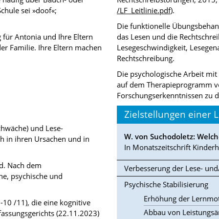
chule sei »doof«;
/LF_Leitlinie.pdf
).
Die funktionelle Übungsbehan
für Antonia und Ihre Eltern
das Lesen und die Rechtschre
er Familie. Ihre Eltern machen
Lesegeschwindigkeit, Lesegena
Rechtschreibung.
Die psychologische Arbeit mit 
auf dem Therapieprogramm von
Forschungserkenntnissen zu d
Zielstellungen einer 
chwäche) und Lese-
W. von Suchodoletz: Welch
h in ihren Ursachen und in
In Monatszeitschrift Kinderh
ad. Nach dem
Verbesserung der Lese- und/
he, psychische und
Psychische Stabilisierung
Erhöhung der Lernmot
10 /11), die eine kognitive
Abbau von Leistungsä
assungsgerichts (22.11.2023)