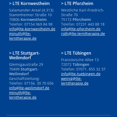
LTE Kornwestheim
LTE Pforzheim
Salamander-Areal (4.313)
Westliche Karl-Friedrich-
Stammheimer Straße 10
Straße 70
70806
Kornwestheim
75172
Pforzheim
Telefon: 07154 969 84 98
Telefon: 07231 443 88 18
info@lte-kornwestheim.de
info@lte-pforzheim.de
minuth@lte-
roth@lte-lerntherapie.de
lerntherapie.de
LTE Stuttgart-
LTE Tübingen
Weilimdorf
Französische Allee 13
Glemsgaustraße 29
72072
Tübingen
70499
Stuttgart-
Telefon: 07071. 855 32 37
Weilimdorf
info@lte-tuebingen.de
Geschäftsleitung:
weinig@lte-
Telefon: 07156. 30 70 656
lerntherapie.de
info@lte-weilimdorf.de
minuth@lte-
lerntherapie.de