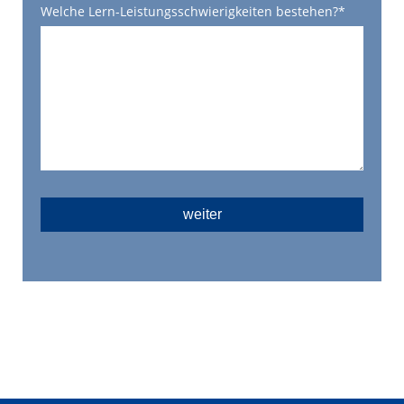
Pflichtfeld
Welche Lern-Leistungsschwierigkeiten bestehen?
*
weiter