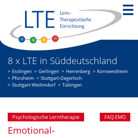
8 x LTE in Süddeutschland
Esslingen
Gerlingen
Herrenberg
Kornwestheim
Pforzheim
Stuttgart-Degerloch
Stuttgart-Weilimdorf
Tübingen
Psychologische Lerntherapie
FAQ EMO
Emotional-